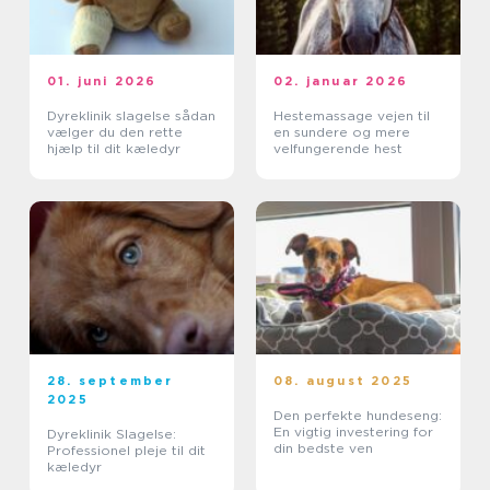
01. juni 2026
02. januar 2026
Dyreklinik slagelse sådan
Hestemassage vejen til
vælger du den rette
en sundere og mere
hjælp til dit kæledyr
velfungerende hest
28. september
08. august 2025
2025
Den perfekte hundeseng:
En vigtig investering for
Dyreklinik Slagelse:
din bedste ven
Professionel pleje til dit
kæledyr