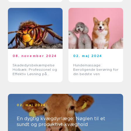
08. november 2024
02. maj 2024
Skadedyrsbekæmpelse
Hundemassage:
Holbæk: Professionel og
Beroligende berøring for
Effektiv Løsning på
din bedste ven
Skadedyrsproblemer
02. maj 2024
En dygtig kvægdyrlæge: Nøglen til et
sundt og produktivt kvæghold