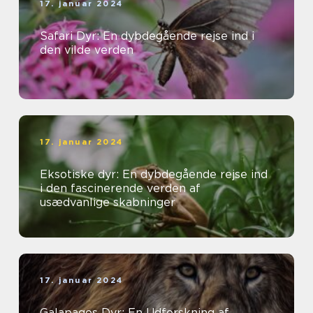
17. januar 2024
Safari Dyr: En dybdegående rejse ind i
den vilde verden
17. januar 2024
Eksotiske dyr: En dybdegående rejse ind
i den fascinerende verden af
usædvanlige skabninger
17. januar 2024
Galapagos Dyr: En Udforskning af