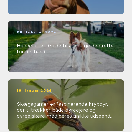
08. februar 2024
Hundelufter: Guide til at vælge den rette
for din hund
18. januar 2024
Skægagamer er fascinerende krybdyr,
der tiltrækker både dyreejere og
dyreelskere med deres unikke udseende
og interessante adfærd