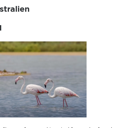
stralien
N