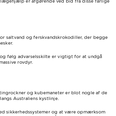
g lægehjælp er afgørende ved bid fra disse farlige
for saltvand og ferskvandskrokodiller, der begge
esker.
og følg advarselsskilte er vigtigt for at undgå
massive rovdyr.
stingrockner og kubemaneter er blot nogle af de
langs Australiens kystlinje.
med sikkerhedssystemer og at være opmærksom