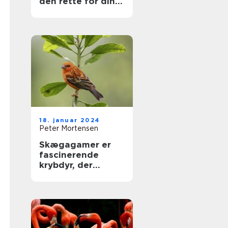
den rette for din
hund
18. januar 2024
Peter Mortensen
Skægagamer er
fascinerende
krybdyr, der
tiltrækker både
dyreejere og
dyreelskere med
deres unikke
udseende og
interessante