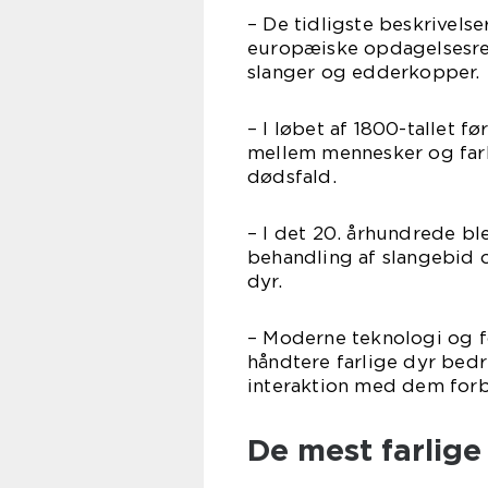
– De tidligste beskrivelse
europæiske opdagelsesre
slanger og edderkopper.
– I løbet af 1800-tallet f
mellem mennesker og farli
dødsfald.
– I det 20. århundrede bl
behandling af slangebid o
dyr.
– Moderne teknologi og fo
håndtere farlige dyr bed
interaktion med dem forbl
De mest farlige 