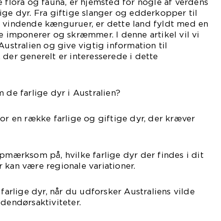
e flora og fauna, er hjemsted for nogle af verdens
ige dyr. Fra giftige slanger og edderkopper til
g vindende kænguruer, er dette land fyldt med en
de imponerer og skræmmer. I denne artikel vil vi
Australien og give vigtig information til
 der generelt er interesserede i dette
 de farlige dyr i Australien?
for en række farlige og giftige dyr, der kræver
opmærksom på, hvilke farlige dyr der findes i dit
 kan være regionale variationer.
rlige dyr, når du udforsker Australiens vilde
udendørsaktiviteter.