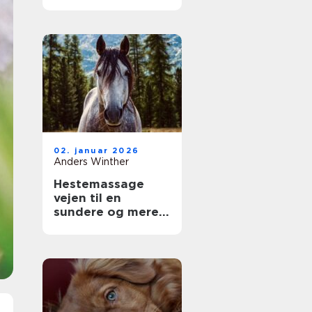
dit kæledyr
02. januar 2026
Anders Winther
Hestemassage
vejen til en
sundere og mere
velfungerende
hest