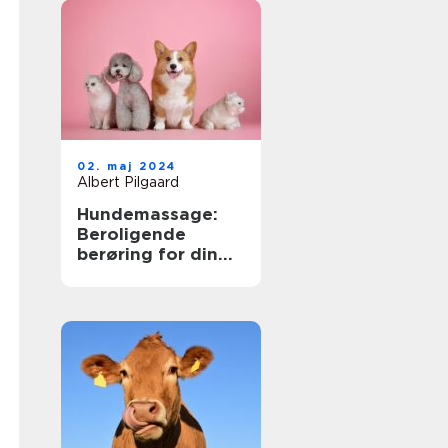
er
02. maj 2024
Albert Pilgaard
Hundemassage:
Beroligende
berøring for din
bedste ven