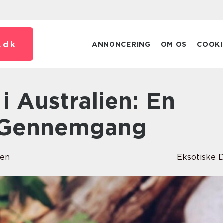
.
dk
ANNONCERING
OM OS
COOKI
v Gennemgang
sen
Eksotiske 