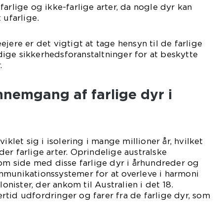
arlige og ikke-farlige arter, da nogle dyr kan
 ufarlige.
jere er det vigtigt at tage hensyn til de farlige
ige sikkerhedsforanstaltninger for at beskytte
.
nnemgang af farlige dyr i
iklet sig i isolering i mange millioner år, hvilket
tider farlige arter. Oprindelige australske
 om side med disse farlige dyr i århundreder og
mmunikationssystemer for at overleve i harmoni
ister, der ankom til Australien i det 18.
tid udfordringer og farer fra de farlige dyr, som