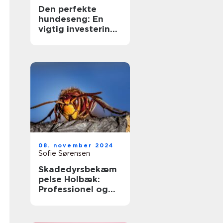
Den perfekte
hundeseng: En
vigtig investering
for din bedste ven
08. november 2024
Sofie Sørensen
Skadedyrsbekæm
pelse Holbæk:
Professionel og
Effektiv Løsning
på
Skadedyrsproblem