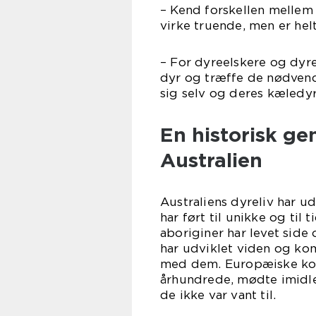
– Kend forskellen mellem f
virke truende, men er helt
– For dyreelskere og dyree
dyr og træffe de nødvend
sig selv og deres kæledyr
En historisk ge
Australien
Australiens dyreliv har udv
har ført til unikke og til 
aboriginer har levet side
har udviklet viden og ko
med dem. Europæiske kolon
århundrede, mødte imidler
de ikke var vant til.