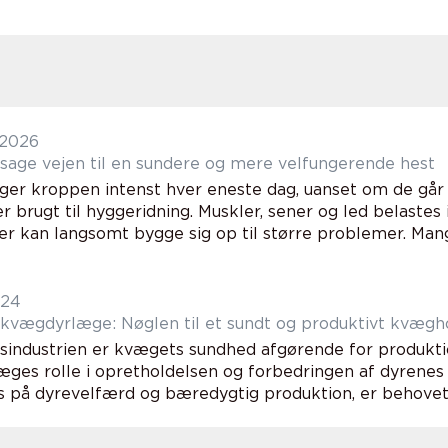
 2026
Hestemassage vejen til en sundere og mere velfungerende hest
ger kroppen intenst hver eneste dag, uanset om de går 
r brugt til hyggeridning. Muskler, sener og led belastes
r kan langsomt bygge sig op til større problemer. Mange
024
 kvægdyrlæge: Nøglen til et sundt og produktivt kvægh
gsindustrien er kvægets sundhed afgørende for produkti
ges rolle i opretholdelsen og forbedringen af dyrenes 
s på dyrevelfærd og bæredygtig produktion, er behovet 