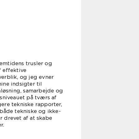
emtidens trusler og
 effektive
erblik, og jeg evner
ne indsigter til
emløsning, samarbejde og
dsniveauet på tværs af
ere tekniske rapporter,
t både tekniske og ikke-
er drevet af at skabe
r.