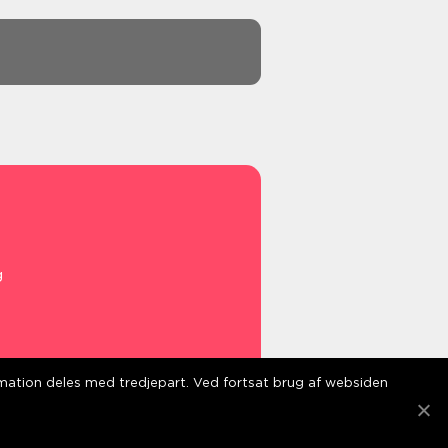
g
ormation deles med tredjepart. Ved fortsat brug af websiden