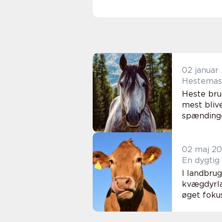
02 januar
Heste bru
mest blive
spændinge
02 maj 2
En dygtig
I landbru
kvægdyrlæ
øget foku