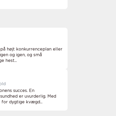
på højt konkurrenceplan eller
 igen og igen, og små
 hest...
old
onens succes. En
sundhed er uvurderlig. Med
for dygtige kvægd...