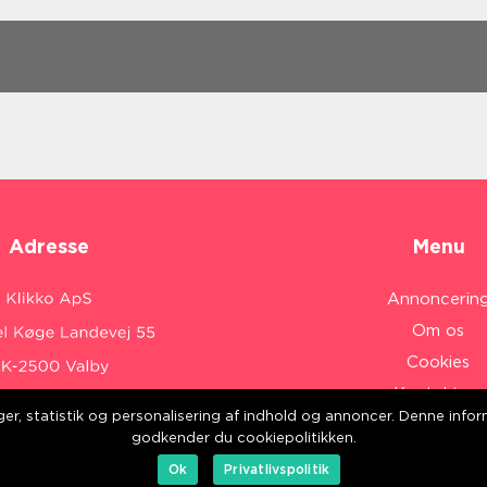
Adresse
Menu
Annoncerin
Om os
Cookies
Kontakt os
inger, statistik og personalisering af indhold og annoncer. Denne inf
Sitemap
:
www.klikko.dk/
godkender du cookiepolitikken.
Ok
Privatlivspolitik