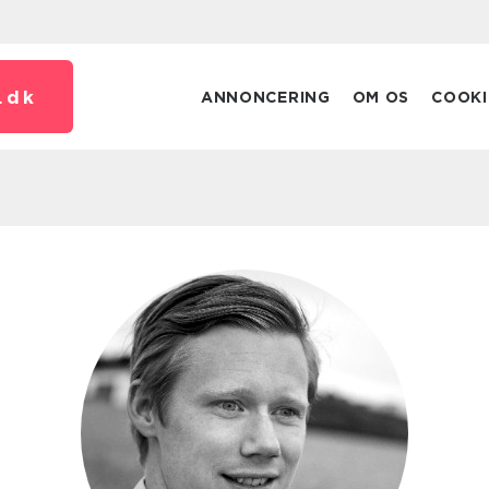
.
dk
ANNONCERING
OM OS
COOKI