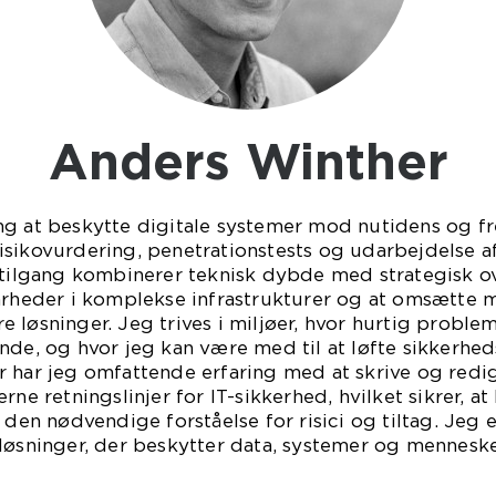
Anders Winther
ng at beskytte digitale systemer mod nutidens og fr
sikovurdering, penetrationstests og udarbejdelse af
 tilgang kombinerer teknisk dybde med strategisk ov
arheder i komplekse infrastrukturer og at omsætte mi
 løsninger. Jeg trives i miljøer, hvor hurtig probl
nde, og hvor jeg kan være med til at løfte sikkerhe
 har jeg omfattende erfaring med at skrive og redig
rne retningslinjer for IT-sikkerhed, hvilket sikrer, a
 den nødvendige forståelse for risici og tiltag. Jeg 
løsninger, der beskytter data, systemer og menneske