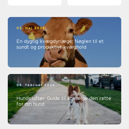
Skadedyrsproblemer
02. maj 2024
En dygtig kvægdyrlæge: Nøglen til et
sundt og produktivt kvæghold
08. februar 2024
Hundelufter: Guide til at vælge den rette
for din hund