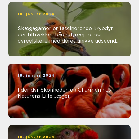
18. januar 2024
Skægagamer er fascinerende krybdyr,
der tiltrækker både dyreejere og
dyreelskere med deres unikke udseende
og interessante adfærd
18. januar 2024
Ilder dyr Skønheden og Charmen hos
Naturens Lille Jæger
18. januar 2024