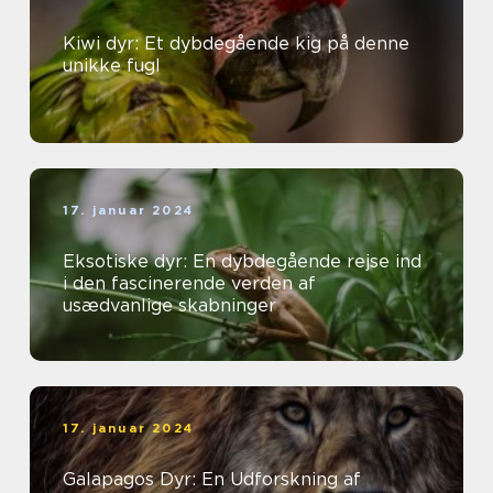
Kiwi dyr: Et dybdegående kig på denne
unikke fugl
17. januar 2024
Eksotiske dyr: En dybdegående rejse ind
i den fascinerende verden af
usædvanlige skabninger
17. januar 2024
Galapagos Dyr: En Udforskning af