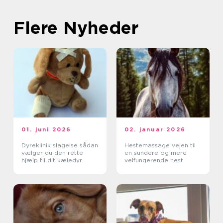
Flere Nyheder
01. juni 2026
02. januar 2026
Dyreklinik slagelse sådan
Hestemassage vejen til
vælger du den rette
en sundere og mere
hjælp til dit kæledyr
velfungerende hest