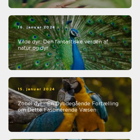
16. januar 2024
Vilde dyr: Den fantastiske verden af
natur og dyr
15. januar 2024
Zobel dyr - En Dybdegående Fortælling
om Dette Fascinerende Væsen