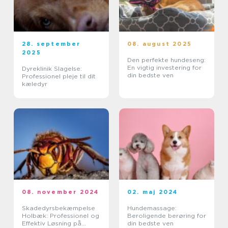
28. september
08. august 2025
2025
Den perfekte hundeseng:
En vigtig investering for
Dyreklinik Slagelse:
din bedste ven
Professionel pleje til dit
kæledyr
08. november 2024
02. maj 2024
Skadedyrsbekæmpelse
Hundemassage:
Holbæk: Professionel og
Beroligende berøring for
Effektiv Løsning på
din bedste ven