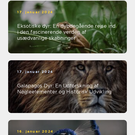
17. januar 2024
Eksotiske dyr: En dybdegående rejse ind
i den fascinerende verden af
usædvanlige skabninger
17. januar 2024
Galapagos Dyr: En Udforskning af
Nøgleelementer og Historisk Udvikling
16. januar 2024