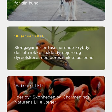
for din hund
18. januar 2024
Skægagamer er fascinerende krybdyr,
der tiltrækker både dyreejere og
dyreelskere med deres unikke udseende
og interessante adfærd
18. januar 2024
Ilder dyr Skønheden og Charmen hos
Naturens Lille Jæger