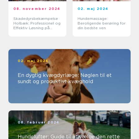
08. november 2024
02. maj 2024
Skadedyrsbekæmpelse
Hundemassage:
Holbæk: Professionel og
Beroligende berøring for
Effektiv Løsning på
din bedste ven
Skadedyrsproblemer
02. maj 2024
En dygtig kvægdyrlæge: Nøglen til et
sundt og produktivt kvæghold
08. februar 2024
Hundelufter: Guide til at vælge den rette