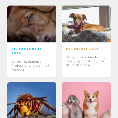
28. september
08. august 2025
2025
Den perfekte hundeseng:
En vigtig investering for
Dyreklinik Slagelse:
din bedste ven
Professionel pleje til dit
kæledyr