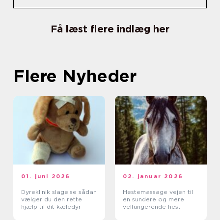
Få læst flere indlæg her
Flere Nyheder
01. juni 2026
02. januar 2026
Dyreklinik slagelse sådan
Hestemassage vejen til
vælger du den rette
en sundere og mere
hjælp til dit kæledyr
velfungerende hest