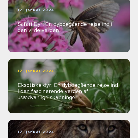
17. januar 2024
Safari Dyr: En dybdegående rejse ind i
den vilde verden
17. januar 2024
Eksotiske dyr: En dybdegående rejse ind
i den fascinerende verden af
usædvanlige skabninger
17. januar 2024