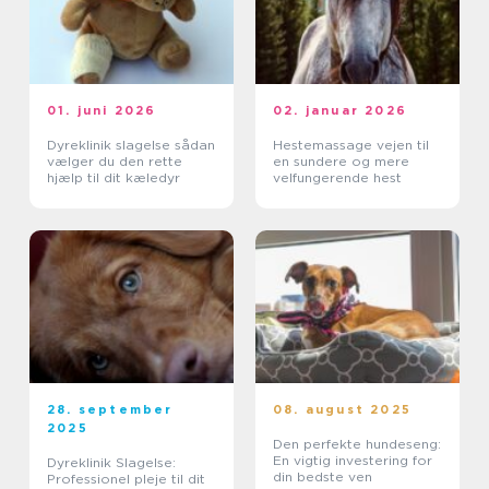
01. juni 2026
02. januar 2026
Dyreklinik slagelse sådan
Hestemassage vejen til
vælger du den rette
en sundere og mere
hjælp til dit kæledyr
velfungerende hest
28. september
08. august 2025
2025
Den perfekte hundeseng:
En vigtig investering for
Dyreklinik Slagelse:
din bedste ven
Professionel pleje til dit