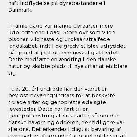
haft indflydelse på dyrebestandene i
Danmark.
I gamle dage var mange dyrearter mere
udbredte end i dag. Store dyr som vilde
bisoner, vildheste og urokser strejfede
landskabet, indtil de gradvist blev udryddet
på grund af jagt og menneskelig aktivitet.
Dette medførte en ændring i den danske
natur og skabte plads til nye arter at etablere
sig.
I det 20. århundrede har der været en
bevidst bevaringsindsats for at beskytte
truede arter og genoprette ødelagte
levesteder. Dette har ført til en
genopblomstring af visse arter, såsom den
danske havørn og odderen, der tidligere var
sjældne. Det erkendes i dag, at bevaring af
dyrelivet er afgørende for opretholdelsen af