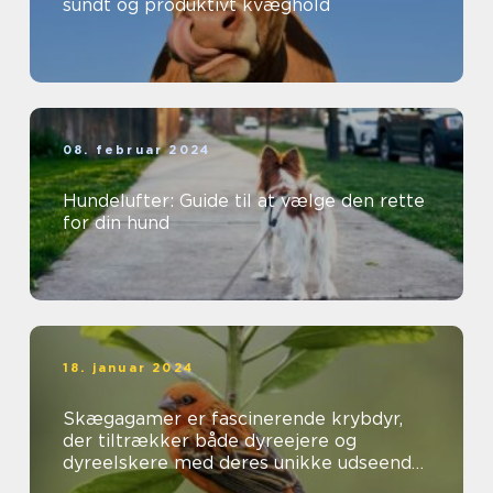
sundt og produktivt kvæghold
08. februar 2024
Hundelufter: Guide til at vælge den rette
for din hund
18. januar 2024
Skægagamer er fascinerende krybdyr,
der tiltrækker både dyreejere og
dyreelskere med deres unikke udseende
og interessante adfærd