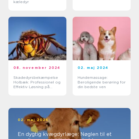
kæledyr
08. november 2024
02. maj 2024
Skadedyrsbekæmpelse
Hundemassage:
Holbæk: Professionel og
Beroligende berøring for
Effektiv Løsning på
din bedste ven
Skadedyrsproblemer
02. maj 2024
En dygtig kvægdyrlæge: Nøglen til et