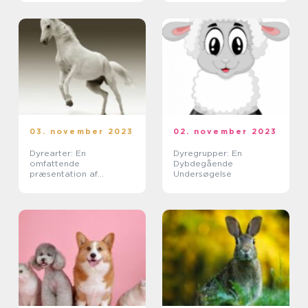
opmærksomheden fra
dyreejere og
dyreelskere over hele
verden
03. november 2023
02. november 2023
Dyrearter: En
Dyregrupper: En
omfattende
Dybdegående
præsentation af
Undersøgelse
forskellige dyrearter og
deres udvikling gennem
tiden