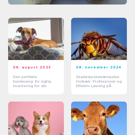
08. august 2025
08. november 2024
Den perfekte
Skadedyrsbekæmpelse
hundeseng: En vigtig
Holbæk: Professionel og
investering for din
Effektiv Løsning på
bedste ven
Skadedyrsproblemer