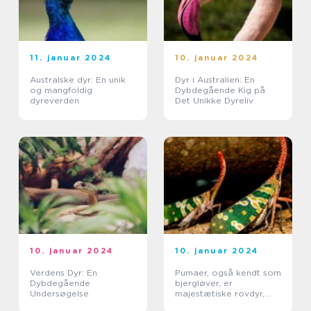
11. januar 2024
10. januar 2024
Australske dyr: En unik
Dyr i Australien: En
og mangfoldig
Dybdegående Kig på
dyreverden
Det Unikke Dyreliv
10. januar 2024
10. januar 2024
Verdens Dyr: En
Pumaer, også kendt som
Dybdegående
bjergløver, er
Undersøgelse
majestætiske rovdyr,
der tiltrækker