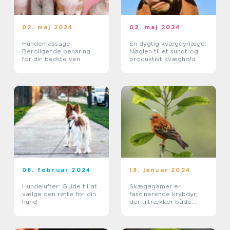
02. maj 2024
02. maj 2024
Hundemassage:
En dygtig kvægdyrlæge:
Beroligende berøring
Nøglen til et sundt og
for din bedste ven
produktivt kvæghold
08. februar 2024
18. januar 2024
Hundelufter: Guide til at
Skægagamer er
vælge den rette for din
fascinerende krybdyr,
hund
der tiltrækker både
dyreejere og
dyreelskere med deres
unikke udseende og