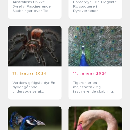
Australiens Unikke
Panterdyr – De Elegante
Dyreliv: Fascinerende
Rovsuggere i
Skabninger over Tid
Dyreverdenen
11. januar 2024
11. januar 2024
Verdens giftigste dyr En
Tigeren er en
dybdegående
majestætisk og
undersøgelse af
fascinerende skabning,
naturens farligste
der tiltrækker
skabninger
dyreelskere og
opmærksomhed over
hele verden