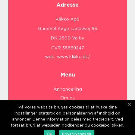
Adresse
web:
www.klikko.dk/
Menu
Annoncering
Om os
Cookies
På vores website bruges cookies til at huske dine
indstillinger, statistik og personalisering af indhold og
Kontakt os
annoncer. Denne information deles med tredjepart. Ved
Sitemap
fortsat brug af websiden godkender du cookiepolitikken.
Ok
Privatlivspolitik