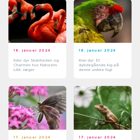
interessante adfærd
18. januar 2024
18. januar 2024
Ilder dyr Skønheden og
Kiwi dyr: Et
Charmen hos Naturens
dybdegående kig på
Lille Jæger
denne unikke fugl
17. januar 2024
17. januar 2024