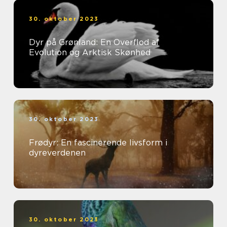
30. oktober 2023
Dyr på Grønland: En Overflod af
Evolution og Arktisk Skønhed
30. oktober 2023
Frødyr: En fascinerende livsform i
dyreverdenen
30. oktober 2023