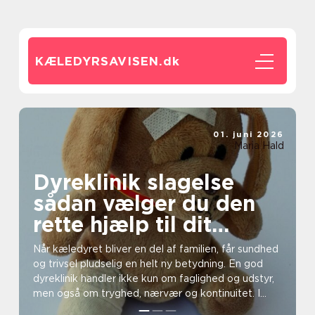
KÆLEDYRSAVISEN.
dk
01. juni 2026
Maria Hald
Dyreklinik slagelse
sådan vælger du den
rette hjælp til dit
kæledyr
Når kæledyret bliver en del af familien, får sundhed
og trivsel pludselig en helt ny betydning. En god
dyreklinik handler ikke kun om faglighed og udstyr,
men også om tryghed, nærvær og kontinuitet. I...