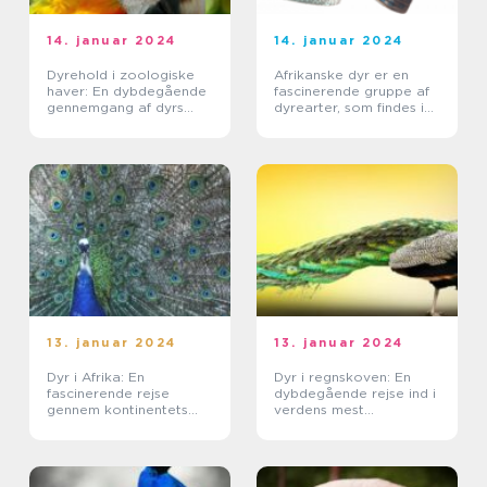
14. januar 2024
14. januar 2024
Dyrehold i zoologiske
Afrikanske dyr er en
haver: En dybdegående
fascinerende gruppe af
gennemgang af dyrs
dyrearter, som findes i
tilværelse i fangenskab
det smukke og
mangfoldige kontinent
Afrika
13. januar 2024
13. januar 2024
Dyr i Afrika: En
Dyr i regnskoven: En
fascinerende rejse
dybdegående rejse ind i
gennem kontinentets
verdens mest
unikke dyreliv
mangfoldige økosystem