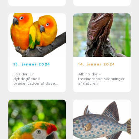
Fascinerende Væsen
naturentusiaster
15. januar 2024
14. januar 2024
Los dyr: En
Albino dyr –
dybdegående
fascinerende skabninger
præsentation af disse
af naturen
fortabte kæledyr