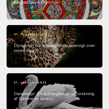
Fantastiske Skabninger
01. november 2023
Dyrearter: En dybdegående oversigt over
vores dyreliv
31. oktober 2023
Danskedyr: En dybdegående udforskning
af Danmarks dyreliv