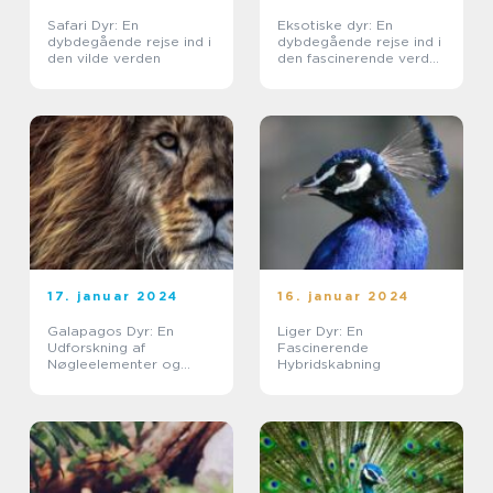
Safari Dyr: En
Eksotiske dyr: En
dybdegående rejse ind i
dybdegående rejse ind i
den vilde verden
den fascinerende verden
af usædvanlige
skabninger
17. januar 2024
16. januar 2024
Galapagos Dyr: En
Liger Dyr: En
Udforskning af
Fascinerende
Nøgleelementer og
Hybridskabning
Historisk Udvikling