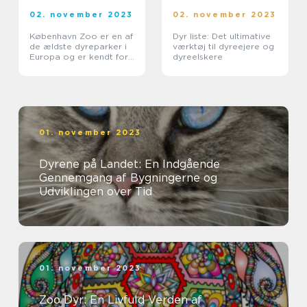
02. november 2023
02. november 2023
København Zoo er en af
Dyr liste: Det ultimative
de ældste dyreparker i
værktøj til dyreejere og
Europa og er kendt for
dyreelskere
sit brede udvalg af dyr
og fantastiske faciliteter
01. november 2023
Dyrene på Landet: En Indgående
Gennemgang af Bygningerne og
Udviklingen over Tid
01. november 2023
Zoo Dyr: En Livfuld Verden af