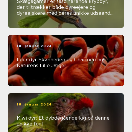
Skægagamer er fascinerende krybdyr,
der tiltrækker både dyreejere og
dyreelskere med deres unikke udseende
og interessante adfærd
18. januar 2024
Ilder dyr Skønheden og Charmen hos
Naturens Lille Jæger
18. januar 2024
Kiwi dyr: Et dybdegående kig på denne
unikke fugl