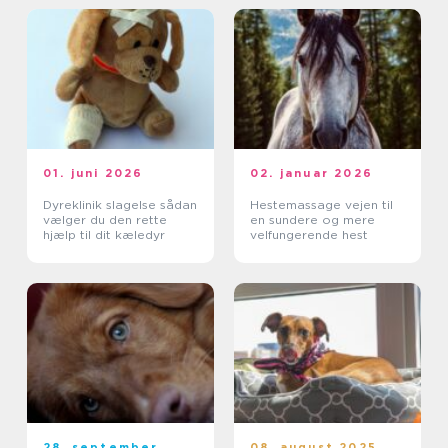
01. juni 2026
02. januar 2026
Dyreklinik slagelse sådan
Hestemassage vejen til
vælger du den rette
en sundere og mere
hjælp til dit kæledyr
velfungerende hest
28. september
08. august 2025