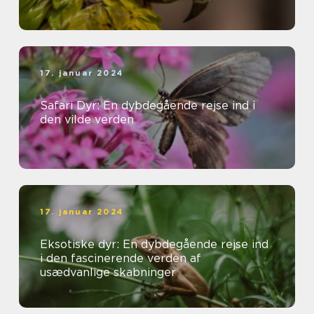
17. januar 2024
Safari Dyr: En dybdegående rejse ind i
den vilde verden
17. januar 2024
Eksotiske dyr: En dybdegående rejse ind
i den fascinerende verden af
usædvanlige skabninger