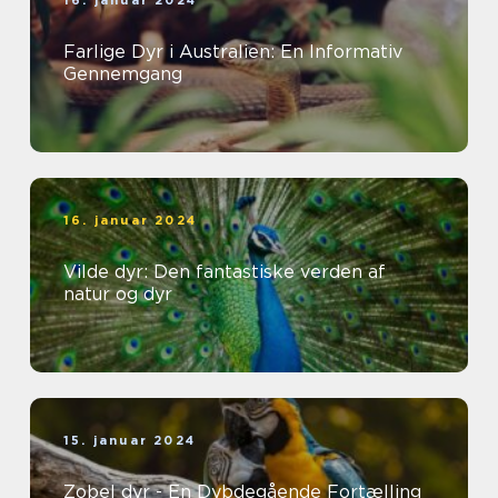
16. januar 2024
Farlige Dyr i Australien: En Informativ
Gennemgang
16. januar 2024
Vilde dyr: Den fantastiske verden af
natur og dyr
15. januar 2024
Zobel dyr - En Dybdegående Fortælling