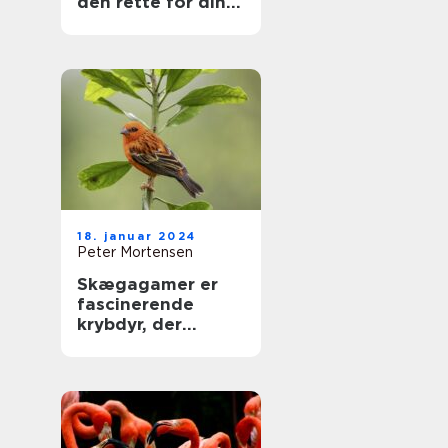
den rette for din
hund
18. januar 2024
Peter Mortensen
Skægagamer er
fascinerende
krybdyr, der
tiltrækker både
dyreejere og
dyreelskere med
deres unikke
udseende og
interessante