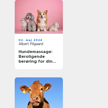
er
02. maj 2024
Albert Pilgaard
Hundemassage:
Beroligende
berøring for din
bedste ven