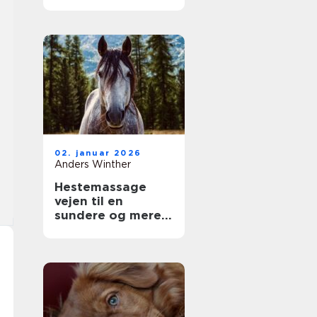
dit kæledyr
02. januar 2026
Anders Winther
Hestemassage
vejen til en
sundere og mere
velfungerende
hest