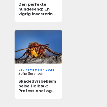
Den perfekte
hundeseng: En
vigtig investering
for din bedste ven
08. november 2024
Sofie Sørensen
Skadedyrsbekæm
pelse Holbæk:
Professionel og
Effektiv Løsning
på
Skadedyrsproblem