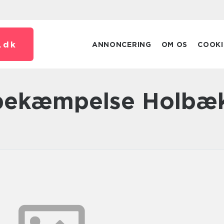
.
dk
ANNONCERING
OM OS
COOKI
sbekæmpelse Holbæ