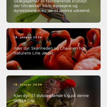
Skægagamer er fascinerende krybdyr,
der tiltrækker både dyreejere og
dyreelskere med deres unikke udseende
og interessante adfærd
18. januar 2024
Ilder dyr Skønheden og Charmen hos
Naturens Lille Jæger
18. januar 2024
Kiwi dyr: Et dybdegående kig på denne
unikke fugl