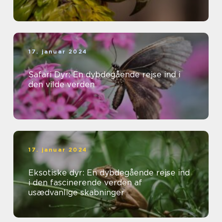
17. januar 2024
Safari Dyr: En dybdegående rejse ind i
den vilde verden
17. januar 2024
Eksotiske dyr: En dybdegående rejse ind
i den fascinerende verden af
usædvanlige skabninger