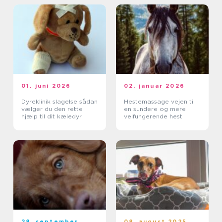
01. juni 2026
02. januar 2026
Dyreklinik slagelse sådan
Hestemassage vejen til
vælger du den rette
en sundere og mere
hjælp til dit kæledyr
velfungerende hest
28. september
08. august 2025