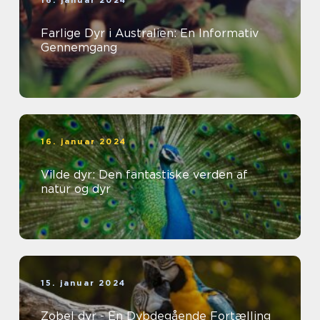
16. januar 2024
Farlige Dyr i Australien: En Informativ
Gennemgang
16. januar 2024
Vilde dyr: Den fantastiske verden af
natur og dyr
15. januar 2024
Zobel dyr - En Dybdegående Fortælling