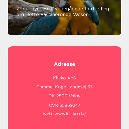
Zobel dyr - En Dybdegående Fortælling
om Dette Fascinerende Væsen
Adresse
web:
www.klikko.dk/