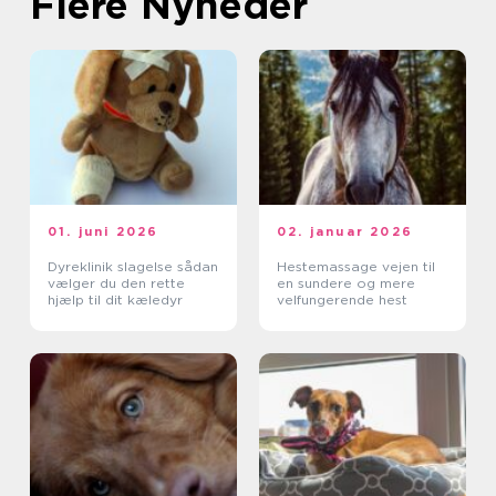
Flere Nyheder
01. juni 2026
02. januar 2026
Dyreklinik slagelse sådan
Hestemassage vejen til
vælger du den rette
en sundere og mere
hjælp til dit kæledyr
velfungerende hest