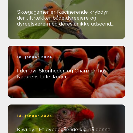
Skægagamer er fascinerende krybdyr,
der tiltrækker både dyreejere og
dyreelskere med deres unikke udseende
og interessante adfærd
18. januar 2024
Ilder dyr Skønheden og Charmen hos
Naturens Lille Jæger
18. januar 2024
Kiwi dyr: Et dybdegående kig på denne