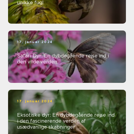
unikke fugl
17. januar 2024
Safari Dyr: En dybdegående rejse ind i
den vilde verden
17. januar 2024
Eksotiske dyr: En dybdegående rejse ind
i den fascinerende verden af
usædvanlige skabninger