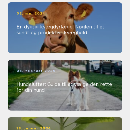
02. maj 2024
En dygtig kvægdyrlæge: Nøglen til et
sundt og produktivt kvæghold
08. februar 2024
Hundelufter: Guide til at vælge den rette
for din hund
18. januar 2024