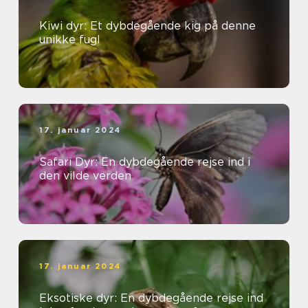
Kiwi dyr: Et dybdegående kig på denne
unikke fugl
17. januar 2024
Safari Dyr: En dybdegående rejse ind i
den vilde verden
17. januar 2024
Eksotiske dyr: En dybdegående rejse ind