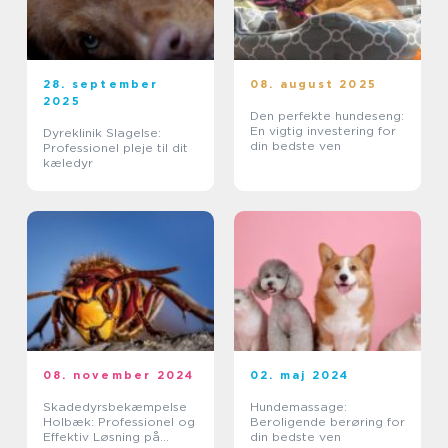
28. september
08. august 2025
2025
Den perfekte hundeseng:
En vigtig investering for
Dyreklinik Slagelse:
din bedste ven
Professionel pleje til dit
kæledyr
08. november 2024
02. maj 2024
Skadedyrsbekæmpelse
Hundemassage:
Holbæk: Professionel og
Beroligende berøring for
Effektiv Løsning på
din bedste ven