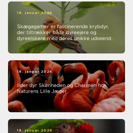
18. januar 2024
Skægagamer er fascinerende krybdyr,
der tiltrækker både dyreejere og
dyreelskere med deres unikke udseende
og interessante adfærd
18. januar 2024
Ilder dyr Skønheden og Charmen hos
Naturens Lille Jæger
18. januar 2024