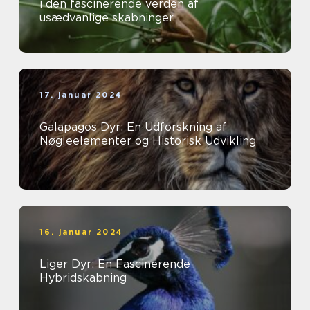
i den fascinerende verden af
usædvanlige skabninger
17. januar 2024
Galapagos Dyr: En Udforskning af
Nøgleelementer og Historisk Udvikling
16. januar 2024
Liger Dyr: En Fascinerende
Hybridskabning