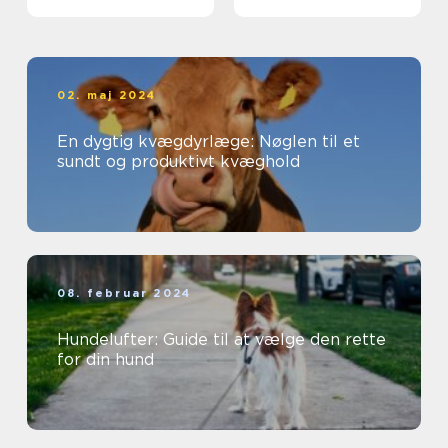
Skadedyrsproblemer
02. maj 2024
En dygtig kvægdyrlæge: Nøglen til et
sundt og produktivt kvæghold
08. februar 2024
Hundelufter: Guide til at vælge den rette
for din hund