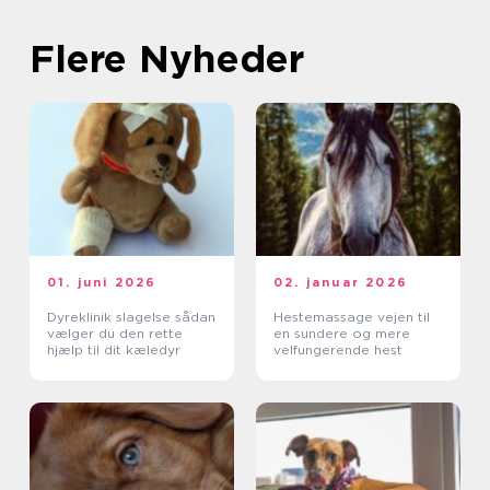
Flere Nyheder
01. juni 2026
02. januar 2026
Dyreklinik slagelse sådan
Hestemassage vejen til
vælger du den rette
en sundere og mere
hjælp til dit kæledyr
velfungerende hest