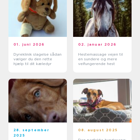
01. juni 2026
02. januar 2026
Dyreklinik slagelse sådan
Hestemassage vejen til
vælger du den rette
en sundere og mere
hjælp til dit kæledyr
velfungerende hest
28. september
08. august 2025
2025
Den perfekte hundeseng: