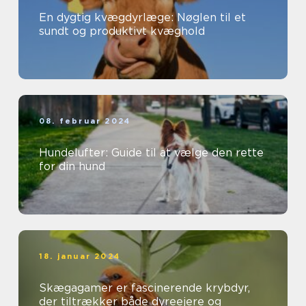
En dygtig kvægdyrlæge: Nøglen til et
sundt og produktivt kvæghold
08. februar 2024
Hundelufter: Guide til at vælge den rette
for din hund
18. januar 2024
Skægagamer er fascinerende krybdyr,
der tiltrækker både dyreejere og