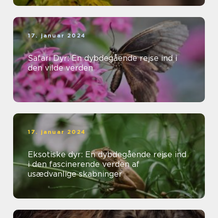
17. januar 2024
Safari Dyr: En dybdegående rejse ind i
den vilde verden
17. januar 2024
Eksotiske dyr: En dybdegående rejse ind
i den fascinerende verden af
usædvanlige skabninger