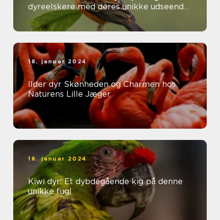
dyreelskere med deres unikke udseende
og interessante adfærd
18. januar 2024
Ilder dyr Skønheden og Charmen hos
Naturens Lille Jæger
18. januar 2024
Kiwi dyr: Et dybdegående kig på denne
unikke fugl