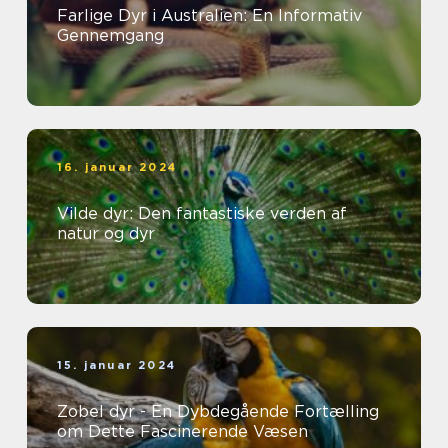
Farlige Dyr i Australien: En Informativ
Gennemgang
16. januar 2024
Vilde dyr: Den fantastiske verden af
natur og dyr
15. januar 2024
Zobel dyr - En Dybdegående Fortælling
om Dette Fascinerende Væsen