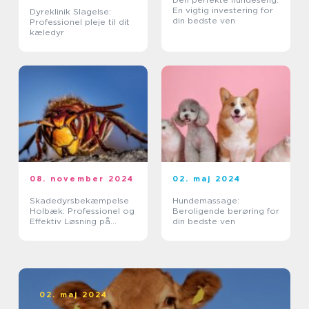
En vigtig investering for
Dyreklinik Slagelse:
din bedste ven
Professionel pleje til dit
kæledyr
08. november 2024
02. maj 2024
Skadedyrsbekæmpelse
Hundemassage:
Holbæk: Professionel og
Beroligende berøring for
Effektiv Løsning på
din bedste ven
Skadedyrsproblemer
02. maj 2024