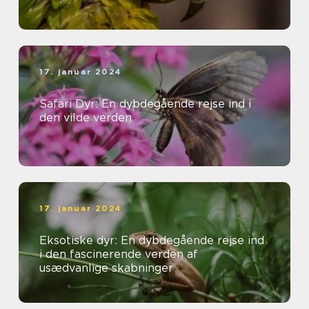
17. januar 2024
Safari Dyr: En dybdegående rejse ind i
den vilde verden
17. januar 2024
Eksotiske dyr: En dybdegående rejse ind
i den fascinerende verden af
usædvanlige skabninger