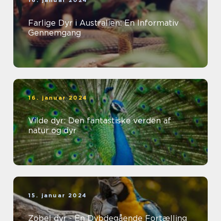
16. januar 2024
Farlige Dyr i Australien: En Informativ
Gennemgang
16. januar 2024
Vilde dyr: Den fantastiske verden af
natur og dyr
15. januar 2024
Zobel dyr - En Dybdegående Fortælling