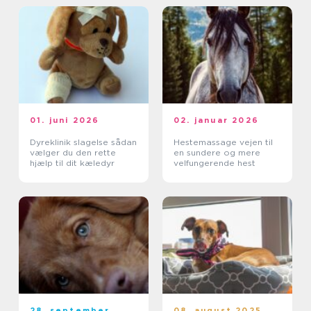
01. juni 2026
02. januar 2026
Dyreklinik slagelse sådan
Hestemassage vejen til
vælger du den rette
en sundere og mere
hjælp til dit kæledyr
velfungerende hest
28. september
08. august 2025