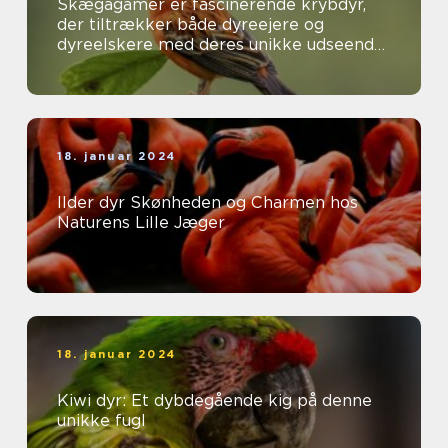
Skægagamer er fascinerende krybdyr,
der tiltrækker både dyreejere og
dyreelskere med deres unikke udseende
og interessante adfærd
18. januar 2024
Ilder dyr Skønheden og Charmen hos
Naturens Lille Jæger
18. januar 2024
Kiwi dyr: Et dybdegående kig på denne
unikke fugl