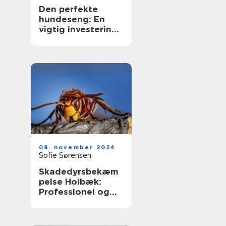
Den perfekte
hundeseng: En
vigtig investering
for din bedste ven
08. november 2024
Sofie Sørensen
Skadedyrsbekæm
pelse Holbæk:
Professionel og
Effektiv Løsning
på
Skadedyrsproblem