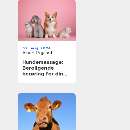
er
02. maj 2024
Albert Pilgaard
Hundemassage:
Beroligende
berøring for din
bedste ven