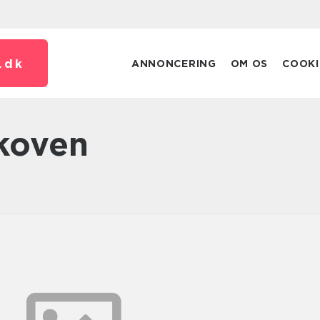
.
dk
ANNONCERING
OM OS
COOKI
skoven