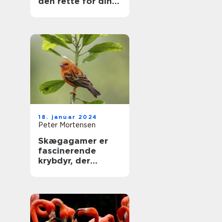
den rette for din
hund
18. januar 2024
Peter Mortensen
Skægagamer er
fascinerende
krybdyr, der
tiltrækker både
dyreejere og
dyreelskere med
deres unikke
udseende og
interessante