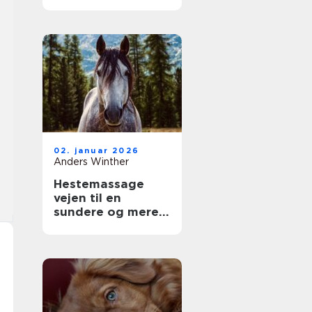
dit kæledyr
02. januar 2026
Anders Winther
Hestemassage
vejen til en
sundere og mere
velfungerende
hest