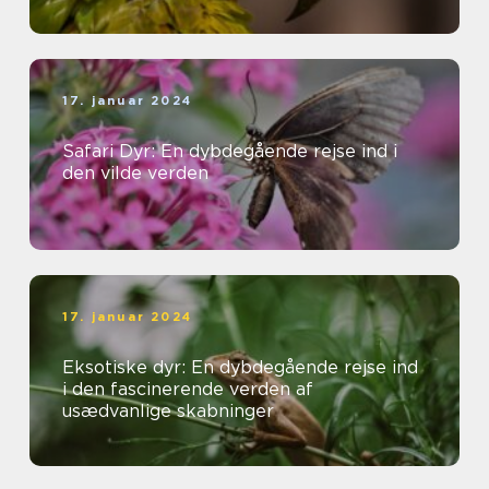
17. januar 2024
Safari Dyr: En dybdegående rejse ind i
den vilde verden
17. januar 2024
Eksotiske dyr: En dybdegående rejse ind
i den fascinerende verden af
usædvanlige skabninger