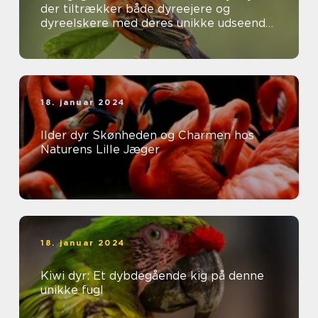
der tiltrækker både dyreejere og
dyreelskere med deres unikke udseende
og interessante adfærd
18. januar 2024
Ilder dyr Skønheden og Charmen hos
Naturens Lille Jæger
18. januar 2024
Kiwi dyr: Et dybdegående kig på denne
unikke fugl