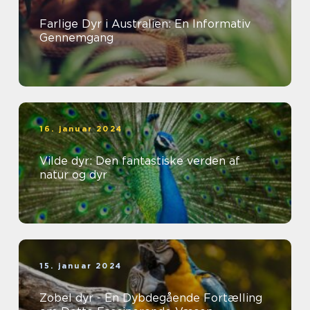
Farlige Dyr i Australien: En Informativ
Gennemgang
16. januar 2024
Vilde dyr: Den fantastiske verden af
natur og dyr
15. januar 2024
Zobel dyr - En Dybdegående Fortælling