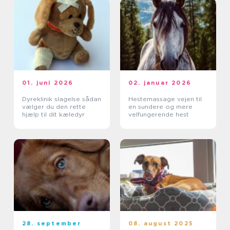
01. juni 2026
02. januar 2026
Dyreklinik slagelse sådan
Hestemassage vejen til
vælger du den rette
en sundere og mere
hjælp til dit kæledyr
velfungerende hest
28. september
08. august 2025