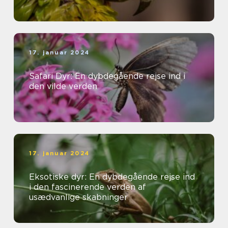
17. januar 2024
Safari Dyr: En dybdegående rejse ind i
den vilde verden
17. januar 2024
Eksotiske dyr: En dybdegående rejse ind
i den fascinerende verden af
usædvanlige skabninger