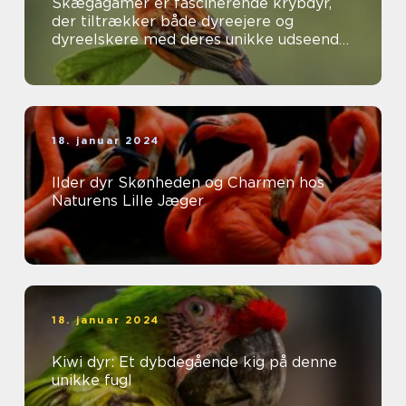
Skægagamer er fascinerende krybdyr,
der tiltrækker både dyreejere og
dyreelskere med deres unikke udseende
og interessante adfærd
18. januar 2024
Ilder dyr Skønheden og Charmen hos
Naturens Lille Jæger
18. januar 2024
Kiwi dyr: Et dybdegående kig på denne
unikke fugl