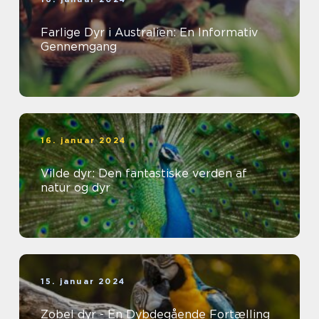
Farlige Dyr i Australien: En Informativ
Gennemgang
16. januar 2024
Vilde dyr: Den fantastiske verden af
natur og dyr
15. januar 2024
Zobel dyr - En Dybdegående Fortælling