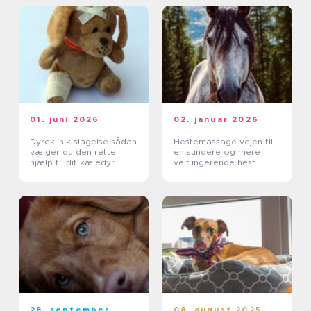
01. juni 2026
02. januar 2026
Dyreklinik slagelse sådan
Hestemassage vejen til
vælger du den rette
en sundere og mere
hjælp til dit kæledyr
velfungerende hest
28. september
08. august 2025