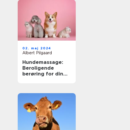
er
02. maj 2024
Albert Pilgaard
Hundemassage:
Beroligende
berøring for din
bedste ven