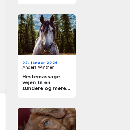
dit kæledyr
02. januar 2026
Anders Winther
Hestemassage
vejen til en
sundere og mere
velfungerende
hest