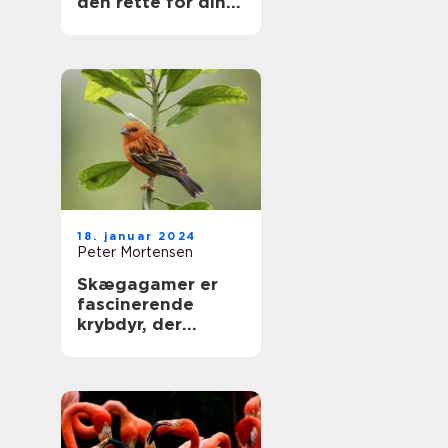
den rette for din
hund
18. januar 2024
Peter Mortensen
Skægagamer er
fascinerende
krybdyr, der
tiltrækker både
dyreejere og
dyreelskere med
deres unikke
udseende og
interessante