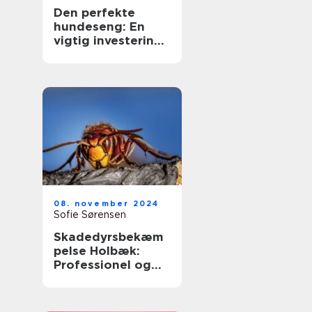
Den perfekte
hundeseng: En
vigtig investering
for din bedste ven
08. november 2024
Sofie Sørensen
Skadedyrsbekæm
pelse Holbæk:
Professionel og
Effektiv Løsning
på
Skadedyrsproblem