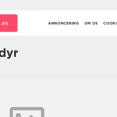
.
dk
ANNONCERING
OM OS
COOKI
 dyr