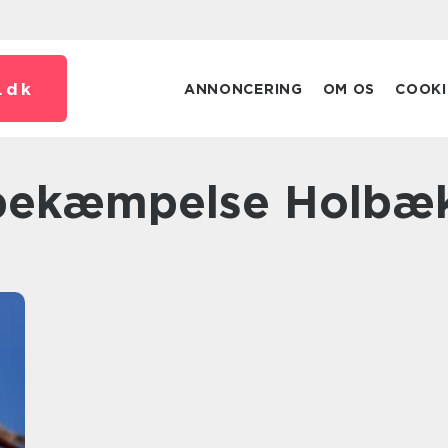
.
dk
ANNONCERING
OM OS
COOKI
sbekæmpelse Holbæ